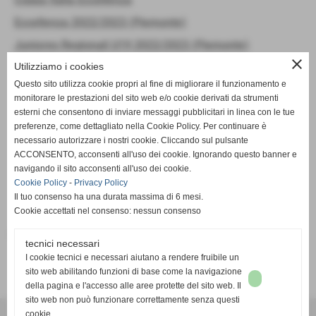
Eccellenza 2022/2023 (Piemonte)
Juniores Regionali U19 2022/2023 (Piemonte)
close
Utilizziamo i cookies
Allievi Regionali U17 2022/2023 (Piemonte)
Questo sito utilizza cookie propri al fine di migliorare il funzionamento e
Allievi Regionali U16 2022/2023 (Piemonte)
monitorare le prestazioni del sito web e/o cookie derivati da strumenti
Giovanissimi Regionali U15 2022/2023 (Piemonte)
esterni che consentono di inviare messaggi pubblicitari in linea con le tue
preferenze, come dettagliato nella Cookie Policy. Per continuare è
Giovanissimi Regionali U14 2022/2023 (Piemonte)
necessario autorizzare i nostri cookie. Cliccando sul pulsante
ACCONSENTO, acconsenti all'uso dei cookie. Ignorando questo banner e
Finale playoff regionali eccellenza piemonte
navigando il sito acconsenti all'uso dei cookie.
Playoff nazionali Eccellenza - Semifinali
Cookie Policy
-
Privacy Policy
Il tuo consenso ha una durata massima di 6 mesi.
Cookie accettati nel consenso: nessun consenso
news
tecnici necessari
archivio news 15-07-2022 / 12-08-2023
I cookie tecnici e necessari aiutano a rendere fruibile un
sito web abilitando funzioni di base come la navigazione
della pagina e l'accesso alle aree protette del sito web. Il
sito web non può funzionare correttamente senza questi
accademiaborgomanero
cookie.