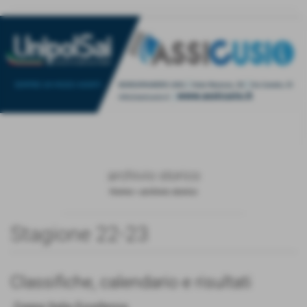
archivio storico
Home
>
archivio storico
Stagione 22-23
Classifiche, calendario e risultati
Coppa Italia Eccellenza