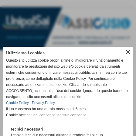
close
Utilizziamo i cookies
Questo sito utilizza cookie propri al fine di migliorare il funzionamento e
monitorare le prestazioni del sito web e/o cookie derivati da strumenti
esterni che consentono di inviare messaggi pubblicitari in linea con le tue
Pagina non trovata
preferenze, come dettagliato nella Cookie Policy. Per continuare è
necessario autorizzare i nostri cookie. Cliccando sul pulsante
Home
ACCONSENTO, acconsenti all'uso dei cookie. Ignorando questo banner e
navigando il sito acconsenti all'uso dei cookie.
Pagina non trovata
Cookie Policy
-
Privacy Policy
Il tuo consenso ha una durata massima di 6 mesi.
Cookie accettati nel consenso: nessun consenso
Attenzione: la pagina richiesta non è più presente su questo
sito web. È stata rimossa o modificata.
tecnici necessari
I cookie tecnici e necessari aiutano a rendere fruibile un