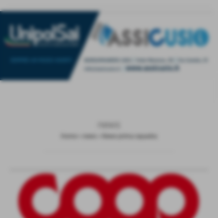
news
Home
>
news
>
News prima squadra