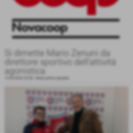
Si dimette Mario Zenuni da
direttore sportivo dell'attività
agonistica
13-05-2026 20:38
-
News prima squadra