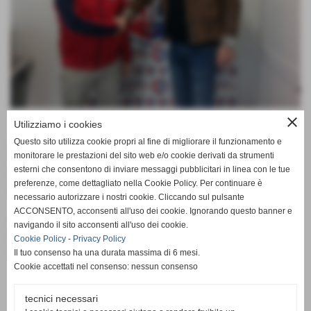
close
Mario Zenuni con il nostro direttore generale
Utilizziamo i cookies
Questo sito utilizza cookie propri al fine di migliorare il funzionamento e
Si dividono le strade dell'Accademia Borgomanero e Mario
monitorare le prestazioni del sito web e/o cookie derivati da strumenti
Zenuni, la società prende atto delle dimissioni del direttore
esterni che consentono di inviare messaggi pubblicitari in linea con le tue
sportivo dell'attività agonistica del settore giovanile per
preferenze, come dettagliato nella Cookie Policy. Per continuare è
motivi personali e annuncerà a breve il suo sostituto.
necessario autorizzare i nostri cookie. Cliccando sul pulsante
ACCONSENTO, acconsenti all'uso dei cookie. Ignorando questo banner e
Il Club ringrazia Mario per il lavoro svolto in questi mesi e
navigando il sito acconsenti all'uso dei cookie.
gli augura il meglio per un futuro ricco di soddisfazioni in
Cookie Policy
-
Privacy Policy
ambito calcistico e non solo.
Il tuo consenso ha una durata massima di 6 mesi.
Cookie accettati nel consenso: nessun consenso
tecnici necessari